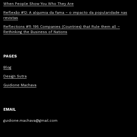
When People Show You Who They Are
Reflexão #12: A alquimia da fama – o impacto da popularidade nas
revistas
Reflections #11: 195 Companies (Countries) that Rule them all –
Rethinking the Business of Nations
PAGES
Blog
Design Sutra
Guidione Machava
EMAIL
guidione.machava@gmail.com