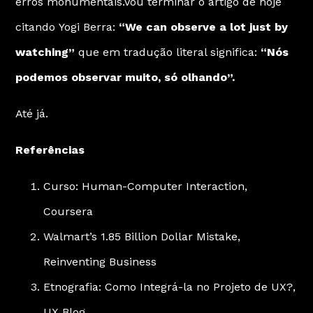
erros monumentais.Vou terminar o artigo de hoje
citando
Yogi Berra
:
“We can observe a lot just by
watching”
que em tradução literal significa:
“Nós
podemos observar muito, só olhando”.
Até já.
Referências
Curso:
Human-Computer Interaction
,
Coursera
Walmart’s 1.85 Billion Dollar Mistake
,
Reinventing Business
Etnografia: Como Integrá-la no Projeto de UX?
,
UX Blog